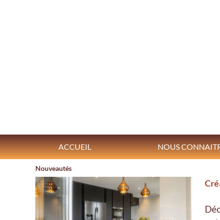
Skip
to
content
ACCUEIL
NOUS CONNAIT
Nouveautés
Cré
Déc