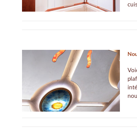
cui
Nou
Voi
pla
oeder
int
nou