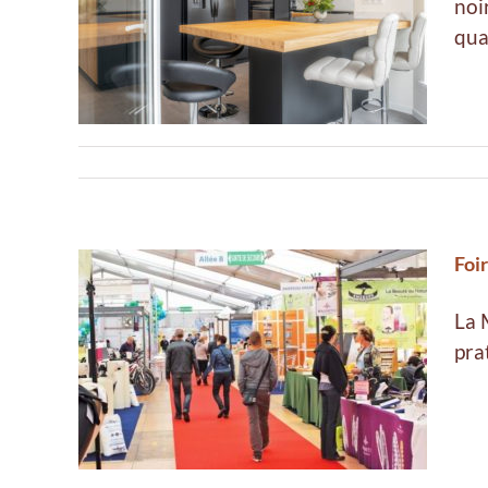
noi
isine
qua
Foi
La 
pra
 2019