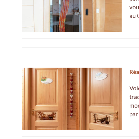
s avec
vou
au 
Réa
Voi
tra
es
mod
par