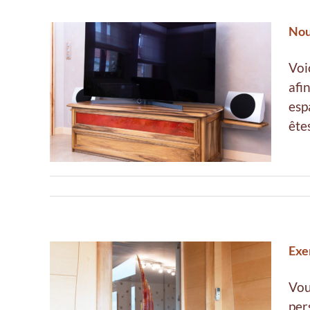
Nou
Voi
afi
de
esp
êtes
Exe
Vou
per