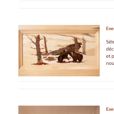
Exe
Sél
déc
hez
et 
nou
Exe