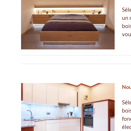
Sél
un 
ns
boi
re
vou
Nou
Sél
boi
de
fon
éle